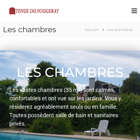
T
e
n
Les chambres
Accueil
Les chambres
u
e
D
u
F
LES CHAMBRES
o
u
g
Les vastes chambres (35 m²) sont calmes,
e
confortables et ont vue sur les jardins. Vous y
r
résiderez agréablement seuls ou en famille.
a
y
Toutes possèdent salle de bain et sanitaires
privés.