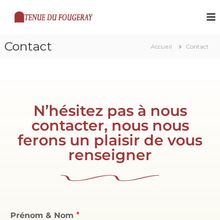
T
e
n
Contact
Accueil
Contact
u
e
D
u
F
N’hésitez pas à nous
o
contacter, nous nous
u
g
ferons un plaisir de vous
e
renseigner
r
a
y
Prénom & Nom
*