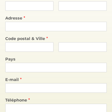
P
N
r
o
Adresse
*
é
m
n
o
m
Code postal & Ville
*
P
N
r
o
Pays
é
m
n
o
m
E-mail
*
Téléphone
*