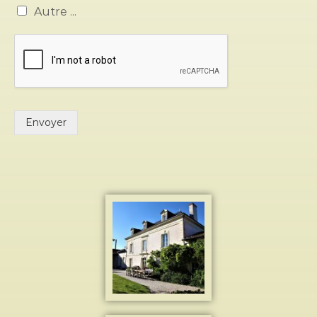
p
Autre ...
o
s
t
a
l
Envoyer