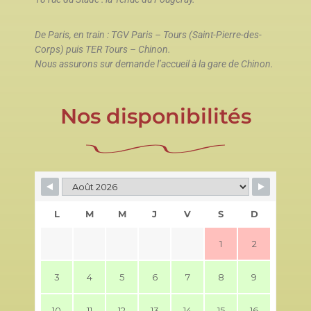
De Paris, en train : TGV Paris – Tours (Saint-Pierre-des-
Corps) puis TER Tours – Chinon.
Nous assurons sur demande l’accueil à la gare de Chinon.
Nos disponibilités
L
M
M
J
V
S
D
1
2
3
4
5
6
7
8
9
10
11
12
13
14
15
16