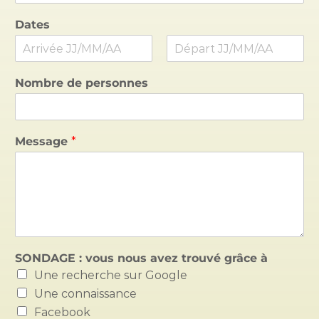
Dates
P
N
r
o
Nombre de personnes
é
m
n
o
m
Message
*
*
SONDAGE : vous nous avez trouvé grâce à
v
Une recherche sur Google
o
u
Une connaissance
s
Facebook